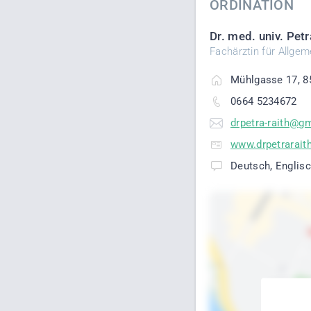
ORDINATION
Dr. med. univ. Petr
Fachärztin für Allge
Mühlgasse 17, 8
0664 5234672
drpetra-raith@gm
www.drpetraraith
Deutsch, Englis