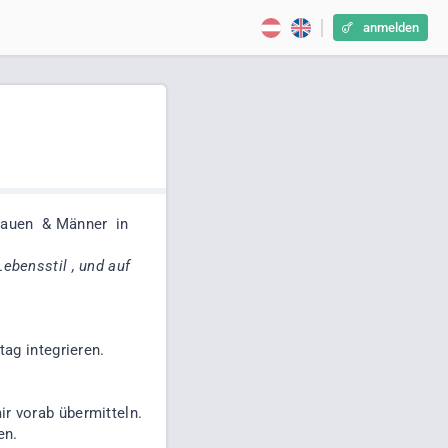
anmelden
rauen & Männer in
ebensstil , und auf
ag integrieren.
r vorab übermitteln.
en.