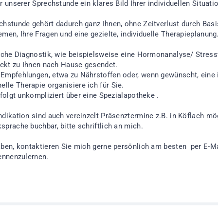
r unserer Sprechstunde ein klares Bild Ihrer individuellen Situati
chstunde gehört dadurch ganz Ihnen, ohne Zeitverlust durch Bas
men, Ihre Fragen und eine gezielte, individuelle Therapieplanung
liche Diagnostik, wie beispielsweise eine Hormonanalyse/ Stress
irekt zu Ihnen nach Hause gesendet.
Empfehlungen, etwa zu Nährstoffen oder, wenn gewünscht, eine in
le Therapie organisiere ich für Sie.
folgt unkompliziert über eine Spezialapotheke .
ndikation sind auch vereinzelt Präsenztermine z.B. in Köflach mö
sprache buchbar, bitte schriftlich an mich.
aben, kontaktieren Sie mich gerne persönlich am besten per E-Ma
kennenzulernen.