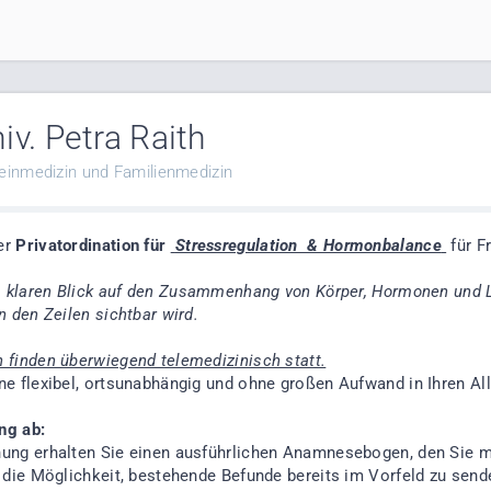
iv. Petra Raith
meinmedizin und Familienmedizin
er
P
rivatordination für
Stressregulation & Hormonbalance
für F
m klaren Blick auf den Zusammenhang von Körper, Hormonen und L
n den Zeilen sichtbar wird.
finden überwiegend telemedizinisch statt.
e flexibel, ortsunabhängig und ohne großen Aufwand in Ihren Allt
ng ab:
ng erhalten Sie einen ausführlichen Anamnesebogen, den Sie mi
 die Möglichkeit, bestehende Befunde bereits im Vorfeld zu send