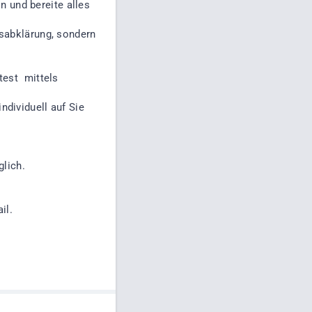
on und bereite alles
isabklärung, sondern
.
test mittels
dividuell auf Sie
glich.
il.