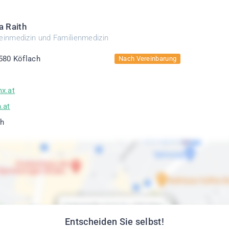
a Raith
meinmedizin und Familienmedizin
580 Köflach
Nach Vereinbarung
x.at
.at
ch
Entscheiden Sie selbst!