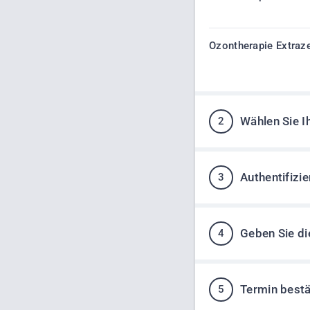
Ozontherapie Extraze
2
Wählen Sie 
3
Authentifizie
4
Geben Sie di
5
Termin bestä